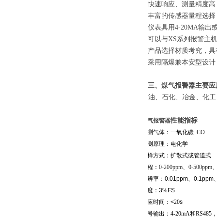
快速响应、测量精度高
丰富的传感器量程选择
仪表具用4-20MA输出或
可以与
XS系列报警主
产品选择材质考究，具
采用隔爆兼本安型设计
三、
煤气报警器
主要应
石油、石化、冶金、化工
性能指标
煤气报警器
被测气体：
一氧化碳 CO
检测原理：
电化学
采样方式：扩散式或管道式
量程：
0-200ppm、
0-
5
00ppm
分辨率：0.01ppm、0.1ppm
精度：3%FS
响应时间：<
20
s
信号输出：4-20mA和RS485