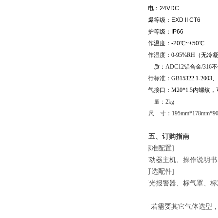
供电：24VDC
防爆等级：EXD II CT6
防护等级：IP66
工作温度：-20℃~+50℃
工作湿度：
0-95%RH（无冷
材 质：
ADC12铝合金/316
执行标准：
GB15322.1-2003
、
电气接口：
M20*1.5内螺纹，可
重 量：2kg
尺 寸：
195mm*178mm*
五、订购指南
[
标准配置
]
变动器主机
、操作说明书
[
可选配件
]
声光报警器、标气罩、标
★ 若需要其它气体选型