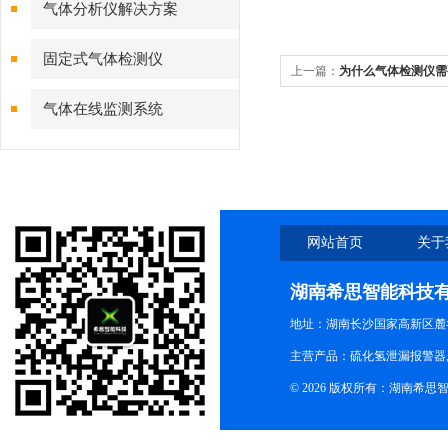
气体分析仪解决方案
固定式气体检测仪
上一篇：
为什么气体检测仪需
气体在线监测系统
网站首页
关于
湖南希思智能科技
地址：湖南长沙国家高新区麓
主营产品：硫化氢泄漏报警器,
© 2026 版权所有：湖南希