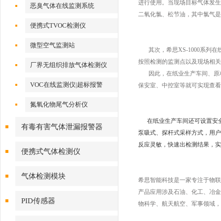
进行使用。
当现场目标气体发生
恶臭气体在线监测系统
二氧化氯、松节油，其中氯气是
便携式TVOC检测仪
微型空气监测站
其次，希思XS-1000系列
按照检测的监测点以及现场相
厂界无组织排放气体检测仪
因此，在纸业生产车间、原材
VOC在线监测仪|超标报警
保安室、中控室等就可实现查看
氮氧化物尾气分析仪
在纸业生产车间还可设置安全巡
有毒有害气体泄漏报警器
泵吸式、探杆式采样方式，用户
反应灵敏，快速出检测结果，实
便携式气体检测仪
气体检测模块
希思智能科技是一家专注于物联
产品应用涉及石油、化工、冶金
PID传感器
物科学、航天航空、军事领域，