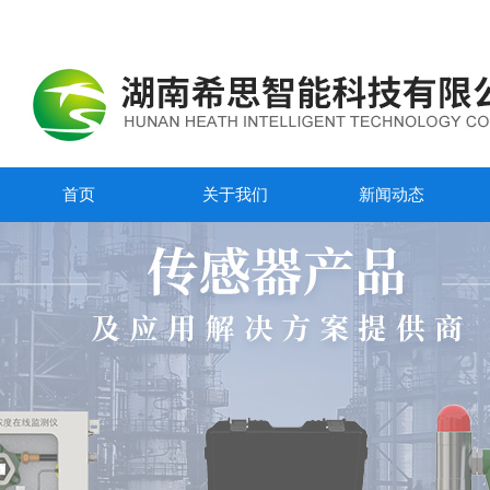
首页
关于我们
新闻动态