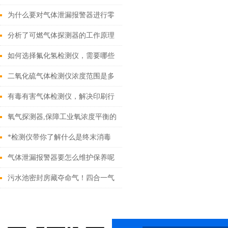
应对
为什么要对气体泄漏报警器进行零
点校准
分析了可燃气体探测器的工作原理
和设备故障原因
如何选择氟化氢检测仪，需要哪些
认证？
二氧化硫气体检测仪浓度范围是多
少？
有毒有害气体检测仪，解决印刷行
业“隐形杀手”问题
氧气探测器,保障工业氧浓度平衡的
关键设备
*检测仪带你了解什么是终末消毒
气体泄漏报警器要怎么维护保养呢
污水池密封房藏夺命气！四合一气
体检测仪如何防中毒爆炸？