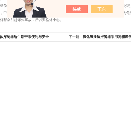
份代表了各种各样的危险情况，这其中遇到的有毒气体包括：一氧化碳、二氧化碳、
甲烷也可能达到产生爆炸的浓度。由于甲烷没有任何的警报特性，在工人认识到危险
灯都会引起爆炸事故，所以要格外小心。
体探测器给生活带来便利与安全
下一篇：
硫化氢泄漏报警器采用高精度
件