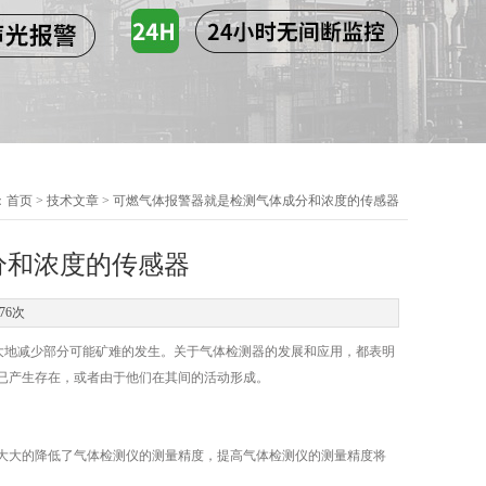
：
首页
>
技术文章
> 可燃气体报警器就是检测气体成分和浓度的传感器
分和浓度的传感器
76次
大地减少部分可能矿难的发生。关于气体检测器的发展和应用，都表明
已产生存在，或者由于他们在其间的活动形成。
大的降低了气体检测仪的测量精度，提高气体检测仪的测量精度将