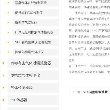
在许多化学反应中，氧气的浓度
恶臭气体在线监测系统
能够实时、准确地监测反应釜内
便携式TVOC检测仪
二、技术先进：精确与高效的结
现代的反应釜氧分析仪采用了先
微型空气监测站
快速响应的特点，更是让操作人
三、智能化发展：让生产更智能
厂界无组织排放气体检测仪
随着科技的进步，反应釜氧分析
VOC在线监测仪|超标报警
异常时自动报警或切断电源，大
四、应用广泛：满足不同行业的
氮氧化物尾气分析仪
无论是制药、化工还是食品加工
总结：
有毒有害气体泄漏报警器
在工业生产中，反应釜氧分析仪
应釜氧分析仪将会更加智能、更
便携式气体检测仪
气体检测模块
上一篇：
VOC超标报警装置
PID传感器