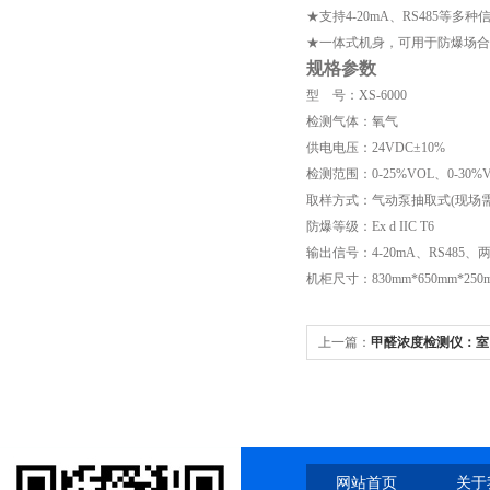
★支持4-20mA、RS485等多种
★一体式机身，可用于防爆场合
规格参数
型 号：XS-6000
检测气体：氧气
供电电压：24VDC±10%
检测范围：0-25%VOL、0-30%
取样方式：气动泵抽取式(现场
防爆等级：Ex d IIC T6
输出信号：4-20mA、RS485
机柜尺寸：830mm*650mm*250
上一篇：
甲醛浓度检测仪：室
公众健康
网站首页
关于