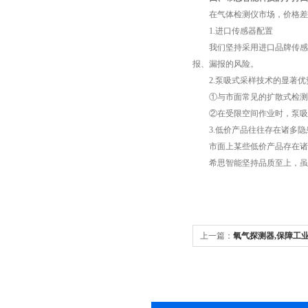
在气体检测仪市场，价格差异
1.进口传感器配置
我们坚持采用进口品牌传感器，包括
报、漏报的风险。
2.泵吸式采样技术的显著优
①与市面常见的扩散式检测仪相
②在受限空间作业时，泵吸式
3.低价产品往往存在诸多隐
市面上某些低价产品存在诸多
希思智能坚持品质至上，虽然
上一篇：
氧气探测器,保障工