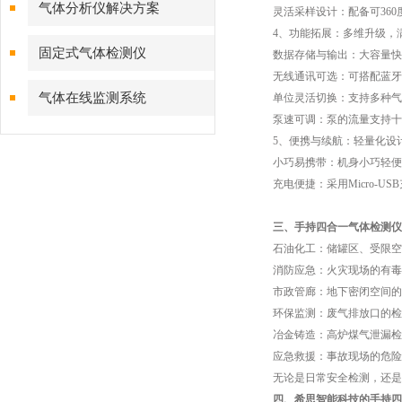
气体分析仪解决方案
灵活采样设计：配备可360
4、功能拓展：多维升级，
固定式气体检测仪
数据存储与输出：大容量快速
无线通讯可选：可搭配蓝牙、Z
气体在线监测系统
单位灵活切换：支持多种气体
泵速可调：泵的流量支持十档
5、便携与续航：轻量化设
小巧易携带：机身小巧轻便，
充电便捷：采用Micro-U
三、手持四合一气体检测仪
石油化工：储罐区、受限空
消防应急：火灾现场的有毒
市政管廊：地下密闭空间的
环保监测：废气排放口的检
冶金铸造：高炉煤气泄漏检
应急救援：事故现场的危险
无论是日常安全检测，还是突
四、希思智能科技的手持四