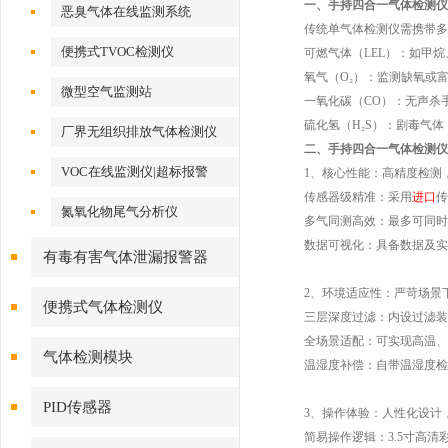
一、手持四合一气体检测仪
恶臭气体在线监测系统
传统单气体检测仪需携带多台
便携式TVOC检测仪
可燃气体（LEL）：如甲烷
氧气（O₂）：监测缺氧或富
微型空气监测站
一氧化碳（CO）：无声杀手
硫化氢（H₂S）：剧毒气体
厂界无组织排放气体检测仪
二、手持四合一气体检测仪
VOC在线监测仪|超标报警
1、核心性能：高精度检测
传感器级精准：采用
进口
传
氮氧化物尾气分析仪
多气同测高效：最多可同时检
数据可视化：具备数据及实时
有毒有害气体泄漏报警器
2、环境适应性：严苛场景
便携式气体检测仪
三层深度过滤：内设过滤装置
全场景适配：可实现高温、高
气体检测模块
温湿度补偿：自带温湿度检测
PID传感器
3、操作体验：人性化设计
简易操作逻辑：3.5寸高清