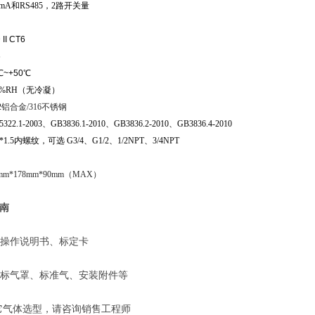
mA和RS485，2路开关量
I CT6
6
~+50℃
95%RH（无冷凝）
2铝合金/316不锈钢
322.1-2003
、
GB3836.1-2010
、
GB3836.2-2010
、
GB3836.4-2010
*1.5内螺纹，可选 G3/4、G1/2、1/2NPT、3/4NPT
5mm*178mm*90mm（MAX
）
南
操作说明书
、标定卡
标气罩、标准气、安装附件等
它气体选型，请咨询销售工程师