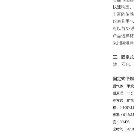
快速响应、
丰富的传感
仪表具用4-
可以与
XS
产品选择材
采用隔爆兼
三、
固定式
石油、石化、
固定式甲烷
被测气体：
甲烷
检测原理：
非分
采样方式：扩散
量程：
0-100%
分辨率：
0.1%L
精度：3%FS
响应时间：<
20