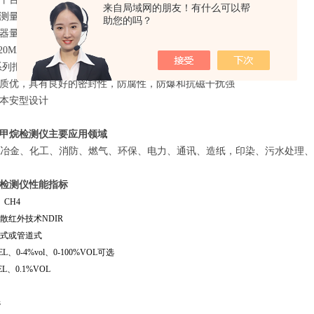
来自局域网的朋友！有什么可以帮
测量精度高，运行稳定的检测仪器
助您的吗？
器量程选择，可以满足客户的要求
20MA输出或RS-485输出
系列报警主机组网使用；每点匹配，点点组合
质优，具有良好的密封性，防腐性，防爆和抗磁干扰
强
本安型设计
甲烷检测仪
主要应用领域
冶金、化工、消防、燃气、环保、电力、通讯、造纸，印染、污水处理、
检测仪
性能指标
 CH4
散红外技术NDIR
式或管道式
LEL、0-4%vol、0-100%VOL
可选
EL、0.1%VOL
s