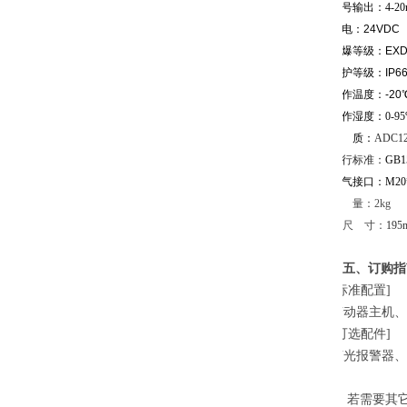
信号输出：4-20
供电：24VDC
防爆等级：EXD I
防护等级：IP6
工作温度：-20℃
工作湿度：
0-
材 质：
ADC1
执行标准：
GB15
电气接口：
M20
重 量：2kg
尺 寸：
19
五、订购指
[
标准配置
]
变动器主机
、
[
可选配件
]
声光报警器、
★ 若需要其