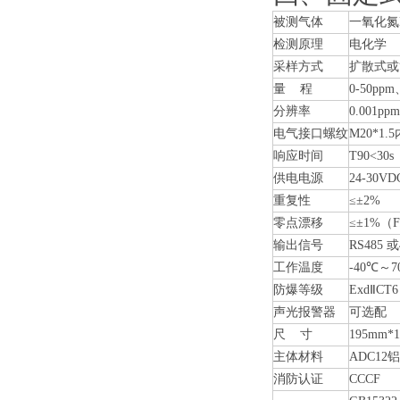
被测气体
一氧化氮
检测原理
电化学
采样方式
扩散式或
量 程
0-50pp
分辨率
0.001p
电气接口螺纹
M20*1.
响应时间
T90<30s
供电电源
24-30VD
重复性
≤±2%
零点漂移
≤±1%（F
输出信号
RS485
工作温度
-40℃～7
防爆等级
ExdⅡCT
声光报警器
可选配
尺 寸
195mm*
主体材料
ADC12
消防认证
CCCF