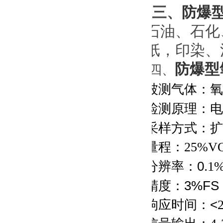
三、
防爆
石油、石化
纸，印染、
防爆型
四、
被测气体：
氧
检测原理：
电
采样方式：扩
量程：
25%VO
分辨率：0.
1
精度：3%FS
响应时间：<