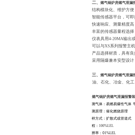
二、
燃气锅炉房燃气泄漏
结构模块化、维护
智能传感器平台，可即
快速响应、测量精度高
丰富的传感器量程选择
仪表具用4-20MA输出或
可以与
XS系列报警主
产品选择材质，具有良
采用隔爆兼本安型设计
三、
燃气锅炉房燃气泄漏
石油、石化、冶金、化工
燃气锅炉房燃气泄漏报警
被测气体：
易燃易爆性气体 
检测原理：
催化燃烧原理
采样方式：扩散式或管道式
量程：
100%LEL
分辨率：0
1%LEL