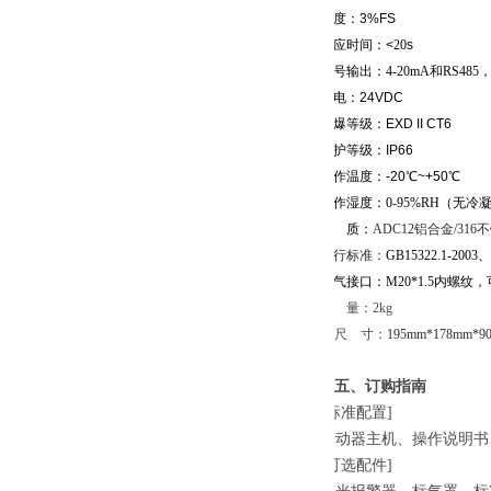
精度：3%FS
响应时间：<
20
s
信号输出：4-20mA和RS485
供电：24VDC
防爆等级：EXD II CT6
防护等级：IP66
工作温度：-20℃~+50℃
工作湿度：
0-95%RH（无冷
材 质：
ADC12铝合金/316
执行标准：
GB15322.1-2003
、
电气接口：
M20*1.5内螺纹，可
重 量：2kg
尺 寸：
195mm*178mm*
五、订购指南
[
标准配置
]
变动器主机
、操作说明书
[
可选配件
]