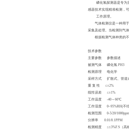
磷化氢探测器是专为
感器技术实现精准检测，
工作原理。
气体检测仪是一种用于检
采集及处理。当检测到气
根据检测气体种类的不同
技术参数
主要参数
参数描述
被测气体
磷化氢
PH3
检测原理
电化学
采样方式
扩散式、管道
重 复 性
≤±
2%
线性误差
≤±
1%
工作温度
-40
～
60
℃
工作湿度
0~95%RH(
不
检测范围
0-5/20/1000pp
分辨率
0.01/0.1PPM
检测精度
≤±
3%F.S
（高