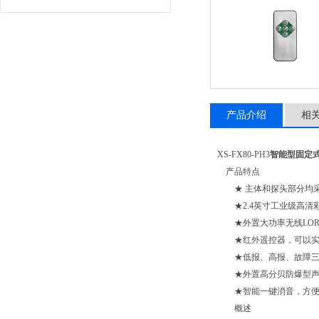
产品介绍
相
XS-FX80-PH3
智能型固定
产品特点
★ 主体和探头部分均采
★
2.4
英寸工业级高清
★外置大功率无线
LO
★红外遥控器，可以实
★低报、高报、故障三
★外置高分贝防爆型声
★智能一键消音，方便
概述