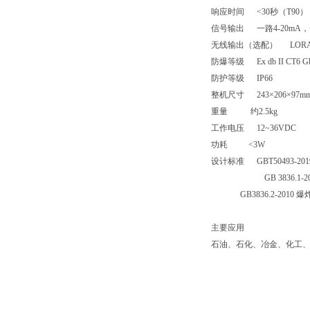
响应时间
<30
秒（
T90
）
信号输出
一路
4-20mA
，
无线输出（选配）
LOR
防爆等级
Ex db II CT6 G
防护等级
IP66
整机尺寸
243
×
206
×
97m
重量
约
2.5kg
工作电压
12~36VDC
功耗
<3W
设计标准
GBT50493-20
GB 3836.1-2
GB3836.2-2010
爆
主要应用
石油、石化、冶金、化工