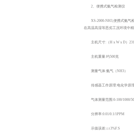
2、便携式氨气检测仪
XS-2000-NH3,便携
在高温高湿等恶劣工况环境中精
主机尺寸:（H x W x D）231*
主机重量:约500克
测量气体:氨气（NH3）
传感器工作原理:电化学原
气体测量范围:0-100/1000/5
分辨率:0.01/0.1/1PPM
示值误差:≤±3%F.S