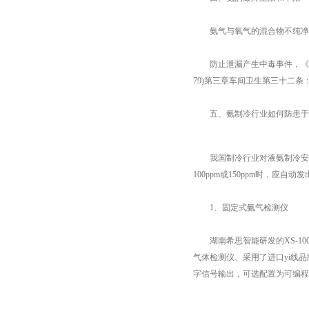
氨气与氧气的混合物不纯净，点燃会
防止泄漏产生中毒事件，《室内空气质
79)第三章车间卫生第三十二条：
五、氨制冷行业如何防患于“
我国制冷行业对液氨制冷安全
100ppm或150ppm时，应自
1、固定式氨气检测仪
湖南希思智能研发的XS-100
气体检测仪、采用了进口yi线品
字信号输出，可选配置为可编程