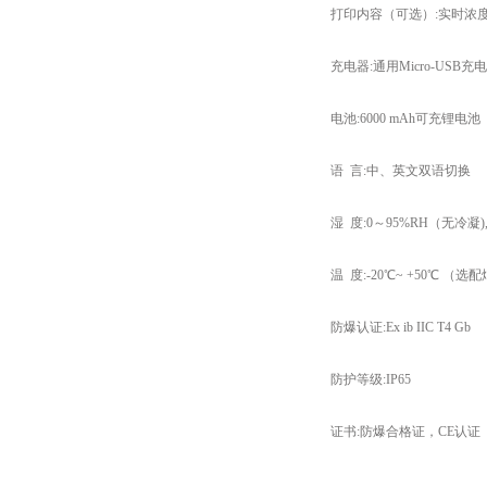
打印内容（可选）:实时浓度数
充电器:通用Micro-USB充
电池:6000 mAh可充锂电池
语 言:中、英文双语切换
湿 度:0～95%RH（无冷凝
温 度:-20℃~ +50℃ （
防爆认证:Ex ib IIC T4 Gb
防护等级:IP65
证书:防爆合格证，CE认证