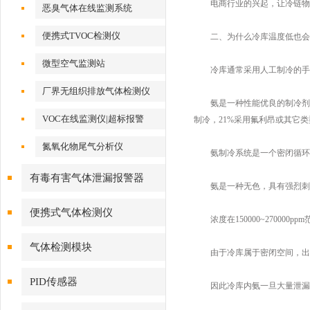
电商行业的兴起，让冷链物流
恶臭气体在线监测系统
便携式TVOC检测仪
二、为什么冷库温度低也会
微型空气监测站
冷库通常采用人工制冷的手段
厂界无组织排放气体检测仪
氨是一种性能优良的制冷剂，被
VOC在线监测仪|超标报警
制冷，21%采用氟利昂或其它
氮氧化物尾气分析仪
氨制冷系统是一个密闭循环、
有毒有害气体泄漏报警器
氨是一种无色，具有强烈刺激性气
便携式气体检测仪
浓度在150000~270000p
气体检测模块
由于冷库属于密闭空间，出口
PID传感器
因此冷库内氨一旦大量泄漏