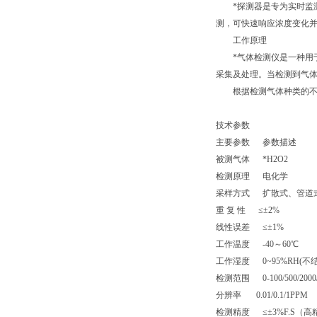
*探测器是专为实时监测
测，可快速响应浓度变化
工作原理
*气体检测仪是一种用于
采集及处理。当检测到气
根据检测气体种类的不同
技术参数
主要参数
参数描述
被测气体
*
H2O2
检测原理
电化学
采样方式
扩散式、管道
重 复 性
≤±
2%
线性误差
≤±
1%
工作温度
-40
～
60
℃
工作湿度
0~95%RH(
不
检测范围
0-100/500/200
分辨率
0.01/0.1/1PPM
检测精度
≤±
3%F.S
（高