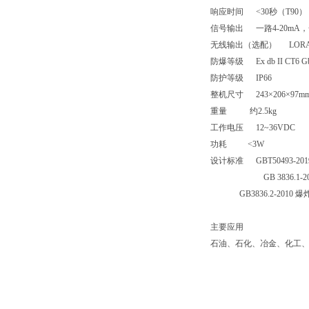
响应时间
<30
秒（
T90
）
信号输出
一路
4-20mA
，
无线输出（选配）
LOR
防爆等级
Ex db II CT6 G
防护等级
IP66
整机尺寸
243
×
206
×
97m
重量
约
2.5kg
工作电压
12~36VDC
功耗
<3W
设计标准
GBT50493-20
GB 3836.1-2
GB3836.2-2010
爆
主要应用
石油、石化、冶金、化工