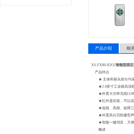
产品介绍
相
XS-FX80-H2O2
智能型固定
产品特点
★ 主体和探头部分均采
★
2.4
英寸工业级高清
★外置大功率无线
LO
★红外遥控器，可以实
★低报、高报、故障三
★外置高分贝防爆型声
★智能一键消音，方便
概述