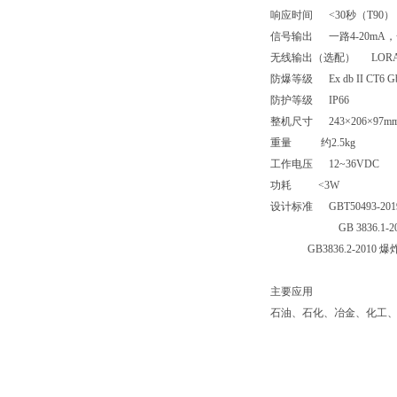
响应时间
<30
秒（
T90
）
信号输出
一路
4-20mA
，
无线输出（选配）
LOR
防爆等级
Ex db II CT6 G
防护等级
IP66
整机尺寸
243
×
206
×
97m
重量
约
2.5kg
工作电压
12~36VDC
功耗
<3W
设计标准
GBT50493-20
GB 3836.1-2
GB3836.2-2010
爆
主要应用
石油、石化、冶金、化工