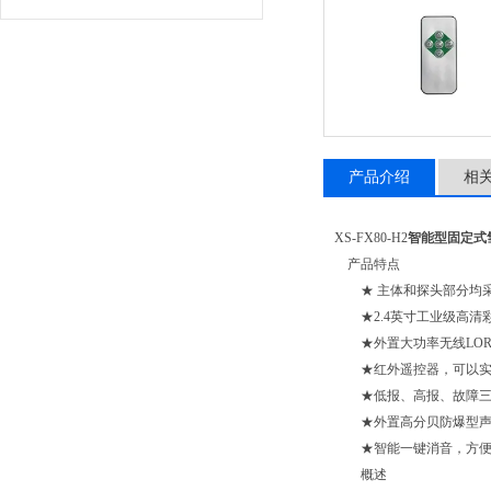
产品介绍
相
XS-FX80-H2
智能型固定式
产品特点
★ 主体和探头部分均采
★
2.4
英寸工业级高清
★外置大功率无线
LO
★红外遥控器，可以实
★低报、高报、故障三
★外置高分贝防爆型声
★智能一键消音，方便
概述