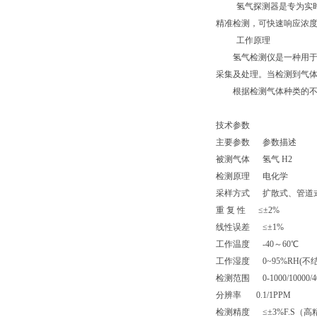
氢气探测器是专为实
精准检测，可快速响应浓
工作原理
氢气检测仪是一种用于检
采集及处理。当检测到气
根据检测气体种类的不同
技术参数
主要参数
参数描述
被测气体
氢气
H2
检测原理
电化学
采样方式
扩散式、管道
重 复 性
≤±
2%
线性误差
≤±
1%
工作温度
-40
～
60
℃
工作湿度
0~95%RH(
不
检测范围
0-1000/10000/
分辨率
0.1/1PPM
检测精度
≤±
3%F.S
（高